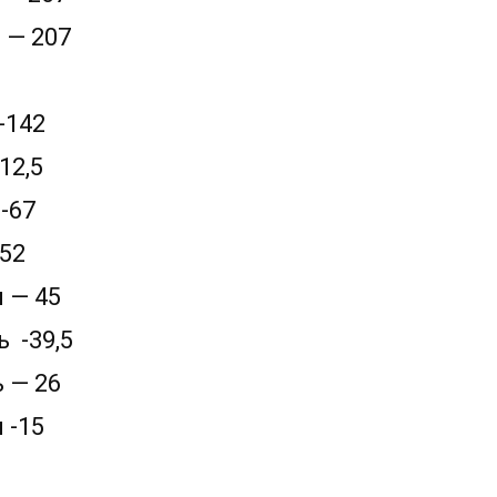
 — 207
-142
12,5
-67
52
 — 45
ь
-39,5
 — 26
 -15