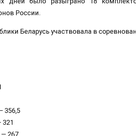
ых дней было разыграно 18 комплект
онов России.
лики Беларусь участвовала в соревнован
1
 356,5
 321
 — 267