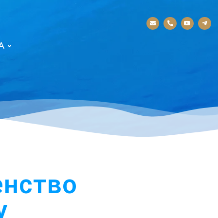
А
енство
у