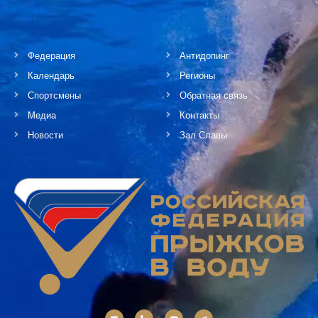
Федерация
Антидопинг
Календарь
Регионы
Спортсмены
Обратная связь
Медиа
Контакты
Новости
Зал Славы