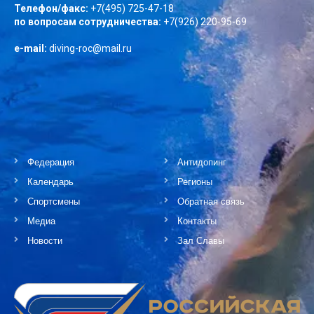
Телефон/факс:
+7(495) 725-47-18
по вопросам сотрудничества:
+7(926) 220-95-69
e-mail:
diving-roc@mail.ru
Федерация
Антидопинг
Календарь
Регионы
Спортсмены
Обратная связь
Медиа
Контакты
Новости
Зал Славы