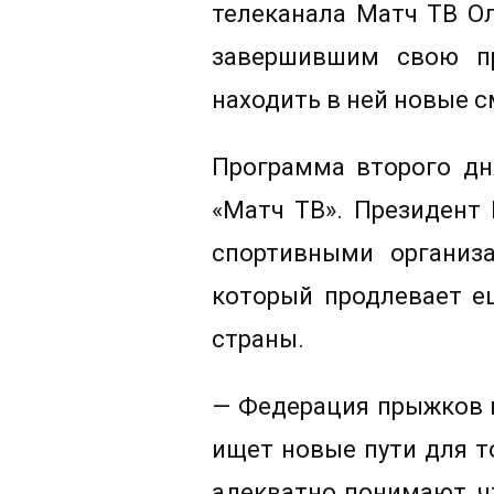
телеканала Матч ТВ О
завершившим свою пр
находить в ней новые с
Программа второго дн
«Матч ТВ». Президент
спортивными организ
который продлевает е
страны.
— Федерация прыжков в
ищет новые пути для т
адекватно понимают, ч