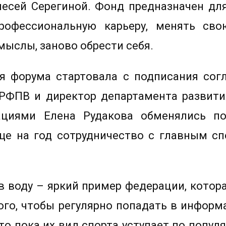
лесей Серегиной. Фонд предназначен дл
офессиональную карьеру, менять св
мыслы, заново обрести себя.
я форума стартовала с подписания сог
 РФПВ и директор департамента развити
ациями Елена Рудакова обменялись по
ще на год сотрудничество с главным с
 воду – яркий пример федерации, которая
ого, чтобы регулярно попадать в информ
то пока их вид спорта уступает по попул