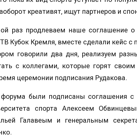
наоборот креативят, ищут партнеров и спо
ой раз продлеваем наше соглашение о
В Кубок Кремля, вместе сделали кейс с
ором говорили два дня, реализуем разн
тать с коллегами, которые горят свои
 время церемонии подписания Рудакова.
 форума были подписаны соглашения с
иверситета спорта Алексеем Обвинцев
Ильей Галавеым и генеральным секрет
нко.