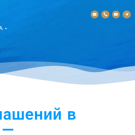
А
лашений в
 —