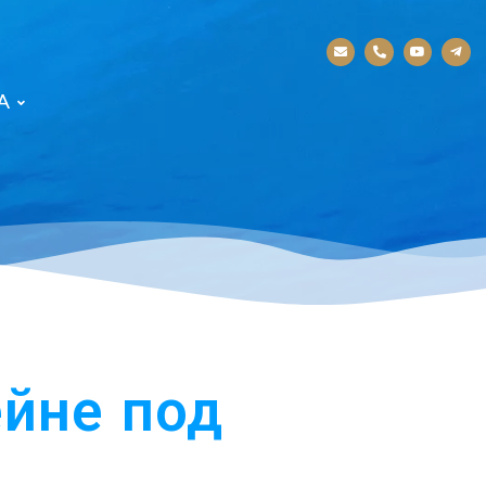
А
ейне под