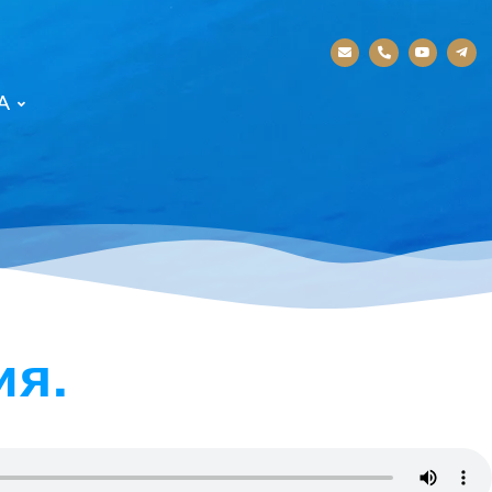
А
ия.