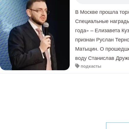
В Москве прошла тор
Специальные награды
года» – Елизавета Ку
признан Руслан Терно
Матыцин. О прошедше
воду Станислав Друж
подкасты