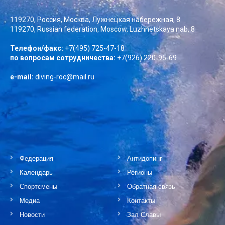
119270, Россия, Москва, Лужнецкая набережная, 8
119270, Russian federation, Moscow, Luzhnetskaya nab, 8
Телефон/факс:
+7(495) 725-47-18
по вопросам сотрудничества:
+7(926) 220-95-69
e-mail:
diving-roc@mail.ru
Федерация
Антидопинг
Календарь
Регионы
Спортсмены
Обратная связь
Медиа
Контакты
Новости
Зал Славы