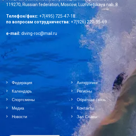
119270, Russian federation, Moscow, Luzhnetskaya nab, 8
Телефон/факс:
+7(495) 725-47-18
по вопросам сотрудничества:
+7(926) 220-95-69
e-mail:
diving-roc@mail.ru
Федерация
Антидопинг
Календарь
Регионы
Спортсмены
Обратная связь
Медиа
Контакты
Новости
Зал Славы