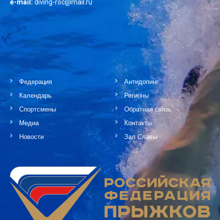
e-mail:
diving-roc@mail.ru
Федерация
Антидопинг
Календарь
Регионы
Спортсмены
Обратная связь
Медиа
Контакты
Новости
Зал Славы