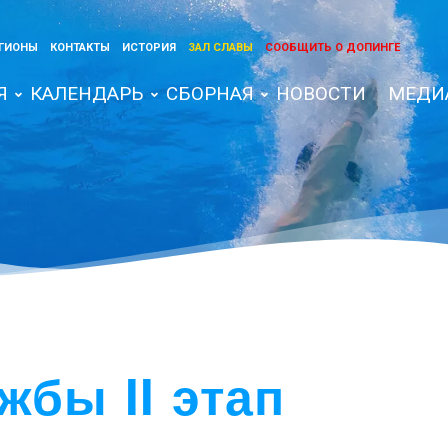
ГИОНЫ
КОНТАКТЫ
ИСТОРИЯ
ЗАЛ СЛАВЫ
СООБЩИТЬ О ДОПИНГЕ
Я
КАЛЕНДАРЬ
СБОРНАЯ
НОВОСТИ
МЕДИ
жбы II этап