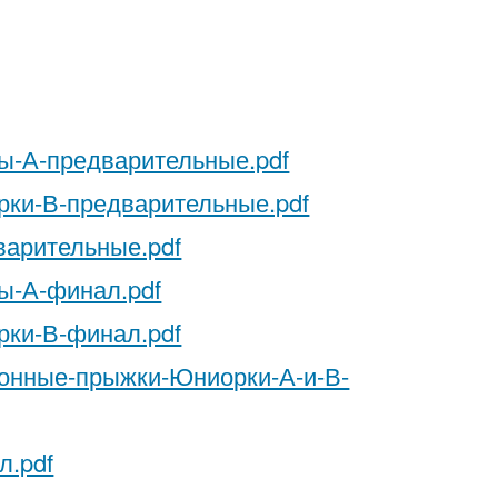
ы-А-предварительные.pdf
рки-В-предварительные.pdf
арительные.pdf
ы-А-финал.pdf
рки-В-финал.pdf
ронные-прыжки-Юниорки-А-и-В-
л.pdf