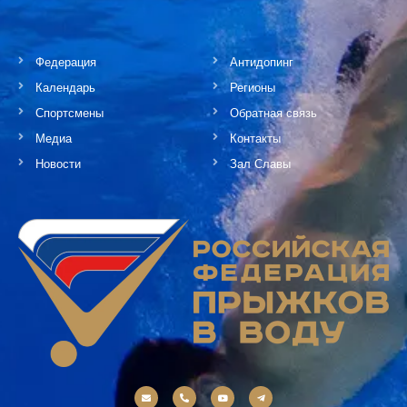
Федерация
Антидопинг
Календарь
Регионы
Спортсмены
Обратная связь
Медиа
Контакты
Новости
Зал Славы