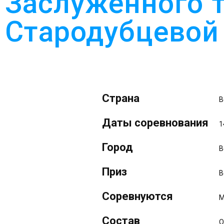
Заслуженного 
Стародубцевой
Страна
В
Даты соревнования
1
Город
В
Приз
В
Соревнуются
М
Состав
О