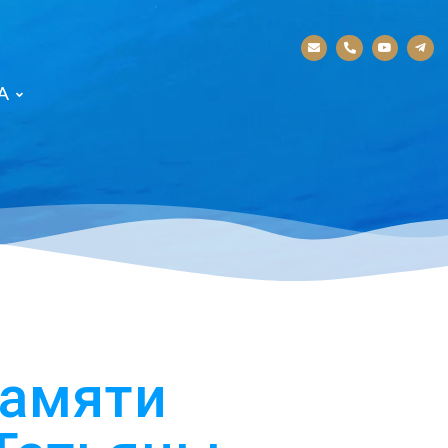
А
памяти