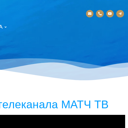
А
 телеканала МАТЧ ТВ