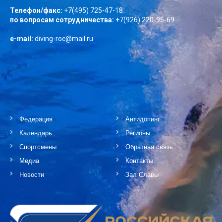
Телефон/факс:
+7(495) 725-47-18
по вопросам сотрудничества:
+7(926) 220-95-69
e-mail:
diving-roc@mail.ru
Федерация
Антидопинг
Календарь
Регионы
Спортсмены
Обратная связь
Медиа
Контакты
Новости
Зал Славы