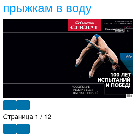
прыжкам в воду
Страница
1
/
12