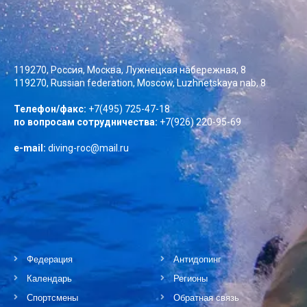
119270, Россия, Москва, Лужнецкая набережная, 8
119270, Russian federation, Moscow, Luzhnetskaya nab, 8
Телефон/факс:
+7(495) 725-47-18
по вопросам сотрудничества:
+7(926) 220-95-69
e-mail:
diving-roc@mail.ru
Федерация
Антидопинг
Календарь
Регионы
Спортсмены
Обратная связь