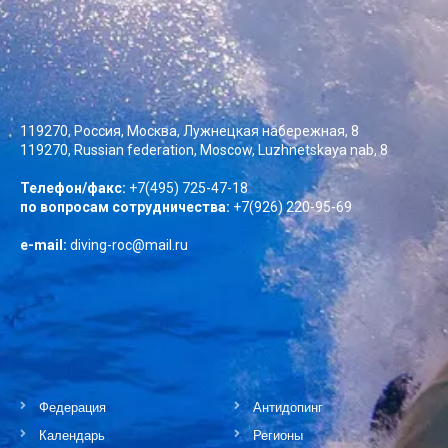
119270, Россия, Москва, Лужнецкая набережная, 8
119270, Russian federation, Moscow, Luzhnetskaya nab, 8
Телефон/факс:
+7(495) 725-47-18
по вопросам сотрудничества:
+7(926) 220-95-69
e-mail:
diving-roc@mail.ru
Федерация
Антидопинг
Календарь
Регионы